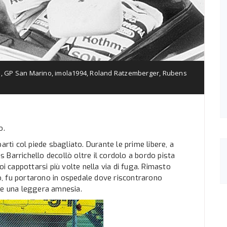
1
,
GP San Marino
,
imola1994
,
Roland Ratzemberger
,
Rubens
o.
artì col piede sbagliato. Durante le prime libere, a
Barrichello decollò oltre il cordolo a bordo pista
oi cappottarsi più volte nella via di fuga. Rimasto
, fu portarono in ospedale dove riscontrarono
 e una leggera amnesia.