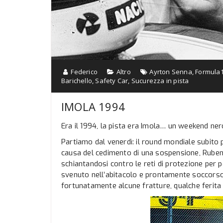
Federico
Altro
Ayrton Senna
,
Formula
Barichello
,
Safety Car
,
Sucurezza in pista
IMOLA 1994
Era il 1994, la pista era Imola… un weekend ner
Partiamo dal venerdì: il round mondiale subito p
causa del cedimento di una sospensione, Rubens 
schiantandosi contro le reti di protezione per p
svenuto nell’abitacolo e prontamente soccorso
fortunatamente alcune fratture, qualche ferita