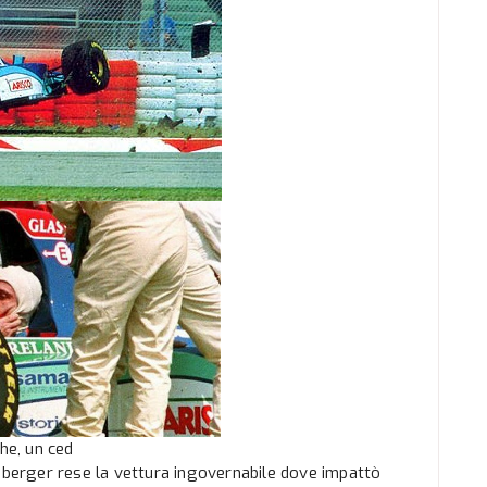
he, un ced
emberger rese la vettura ingovernabile dove impattò