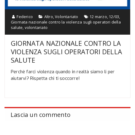
Federico
Altro
,
Volontariato
12 marzo
,
12/03
,
Giornata nazionale contro la violenza sugli operatori della
salute
,
volontariato
GIORNATA NAZIONALE CONTRO LA
VIOLENZA SUGLI OPERATORI DELLA
SALUTE
Perchè farci violenza quando in realtà siamo li per
aiutarvi? Rispetta chi ti soccorre!
Lascia un commento