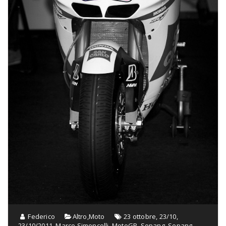
Federico
Altro
,
Moto
23 ottobre
,
23/10
,
23/10/2011
,
Marco Simoncelli
,
MotoGP
,
Sepang
,
Sepang