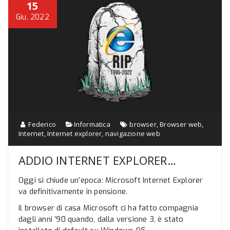
15
Giu, 2022
Federico
Informatica
browser
,
Browser web
,
Internet
,
Internet explorer
,
navigazione web
ADDIO INTERNET EXPLORER…
Oggi si chiude un’epoca: Microsoft Internet Explorer
va definitivamente in pensione.
il browser di casa Microsoft ci ha fatto compagnia
dagli anni ’90 quando, dalla versione 3, è stato