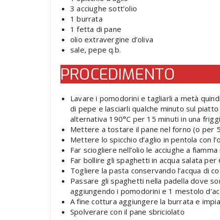
3 acciughe sott’olio
1 burrata
1 fetta di pane
olio extravergine d’oliva
sale, pepe q.b.
PROCEDIMENTO
Lavare i pomodorini e tagliarli a metà quind
di pepe e lasciarli qualche minuto sul piatto
alternativa 190°C per 15 minuti in una friggi
Mettere a tostare il pane nel forno (o per 5 m
Mettere lo spicchio d’aglio in pentola con l’o
Far sciogliere nell’olio le acciughe a fiamm
Far bollire gli spaghetti in acqua salata per 
Togliere la pasta conservando l’acqua di co
Passare gli spaghetti nella padella dove so
aggiungendo i pomodorini e 1 mestolo d’a
A fine cottura aggiungere la burrata e impi
Spolverare con il pane sbriciolato