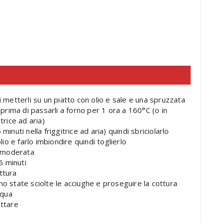
i metterli su un piatto con olio e sale e una spruzzata
 prima di passarli a forno per 1 ora a 160°C (o in
trice ad aria)
inuti nella friggitrice ad aria) quindi sbriciolarlo
lio e farlo imbiondire quindi toglierlo
a moderata
6 minuti
ttura
no state sciolte le acciughe e proseguire la cottura
cqua
attare