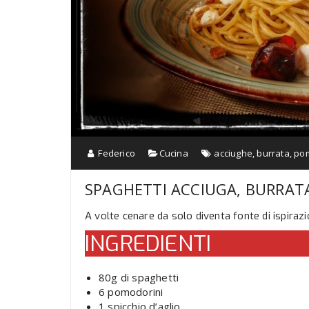
Federico
Cucina
acciughe
,
burrata
,
pom
SPAGHETTI ACCIUGA, BURRAT
A volte cenare da solo diventa fonte di ispiraz
INGREDIENTI
80g di spaghetti
6 pomodorini
1 spicchio d’aglio