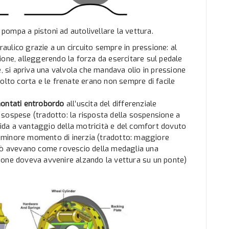
a pompa a pistoni ad autolivellare la vettura.
raulico grazie a un circuito sempre in pressione: al
ione, alleggerendo la forza da esercitare sul pedale
e, si apriva una valvola che mandava olio in pressione
olto corta e le frenate erano non sempre di facile
montati entrobordo
all’uscita del differenziale
sospese (tradotto: la risposta della sospensione a
apida a vantaggio della motricità e del comfort dovuto
un minore momento di inerzia (tradotto: maggiore
erò avevano come rovescio della medaglia una
ione doveva avvenire alzando la vettura su un ponte)