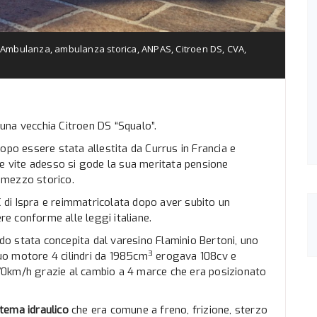
Ambulanza
,
ambulanza storica
,
ANPAS
,
Citroen DS
,
CVA
,
una vecchia Citroen DS “Squalo”.
opo essere stata allestita da Currus in Francia e
le vite adesso si gode la sua meritata pensione
 mezzo storico.
C di Ispra e reimmatricolata dopo aver subito un
e conforme alle leggi italiane.
ndo stata concepita dal varesino Flaminio Bertoni, uno
3
suo motore 4 cilindri da 1985cm
erogava 108cv e
70km/h grazie al cambio a 4 marce che era posizionato
stema idraulico
che era comune a freno, frizione, sterzo