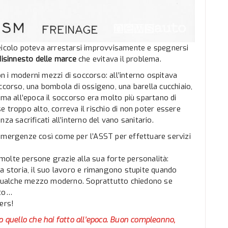
veicolo poteva arrestarsi improvvisamente e spegnersi
disinnesto delle marce
che evitava il problema.
on i moderni mezzi di soccorso: all’interno ospitava
ccorso, una bombola di ossigeno, una barella cucchiaio,
 all’epoca il soccorso era molto più spartano di
 se troppo alto, correva il rischio di non poter essere
za sacrificati all’interno del vano sanitario.
 emergenze così come per l’ASST per effettuare servizi
olte persone grazie alla sua forte personalità:
ua storia, il suo lavoro e rimangono stupite quando
è qualche mezzo moderno. Soprattutto chiedono se
tto…
ers!
o quello che hai fatto all’epoca. Buon compleanno,