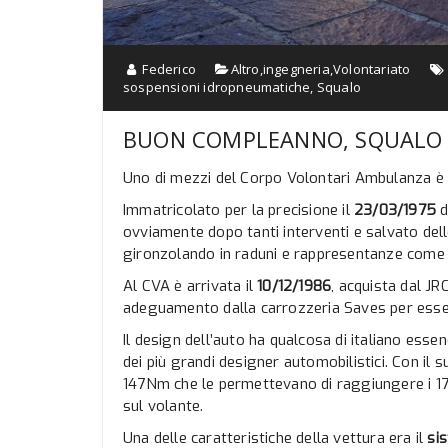
Federico
Altro
,
ingegneria
,
Volontariato
sospensioni idropneumatiche
,
Squalo
BUON COMPLEANNO, SQUALO
Uno di mezzi del Corpo Volontari Ambulanza è 
Immatricolato per la precisione il
23/03/1975
d
ovviamente dopo tanti interventi e salvato del
gironzolando in raduni e rappresentanze come
Al CVA è arrivata il
10/12/1986
, acquista dal JR
adeguamento dalla carrozzeria Saves per esser
Il design dell’auto ha qualcosa di italiano esse
dei più grandi designer automobilistici. Con il 
147Nm che le permettevano di raggiungere i 1
sul volante.
Una delle caratteristiche della vettura era il
si