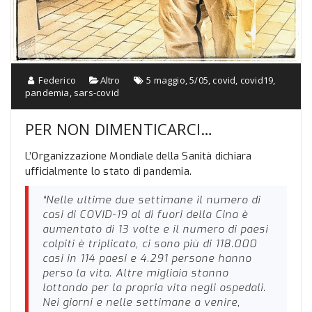
Federico
Altro
5 maggio
,
5/05
,
covid
,
covid19
,
pandemia
,
sars-covid
PER NON DIMENTICARCI…
L’Organizzazione Mondiale della Sanità dichiara
ufficialmente lo stato di pandemia.
“Nelle ultime due settimane il numero di
casi di COVID-19 al di fuori della Cina è
aumentato di 13 volte e il numero di paesi
colpiti è triplicato, ci sono più di 118.000
casi in 114 paesi e 4.291 persone hanno
perso la vita. Altre migliaia stanno
lottando per la propria vita negli ospedali.
Nei giorni e nelle settimane a venire,