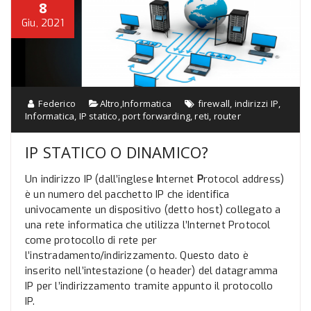
8
Giu, 2021
Federico
Altro
,
Informatica
firewall
,
indirizzi IP
,
Informatica
,
IP statico
,
port forwarding
,
reti
,
router
IP STATICO O DINAMICO?
Un indirizzo IP (dall’inglese
I
nternet
P
rotocol address)
è un numero del pacchetto IP che identifica
univocamente un dispositivo (detto host) collegato a
una rete informatica che utilizza l’Internet Protocol
come protocollo di rete per
l’instradamento/indirizzamento. Questo dato è
inserito nell’intestazione (o header) del datagramma
IP per l’indirizzamento tramite appunto il protocollo
IP.