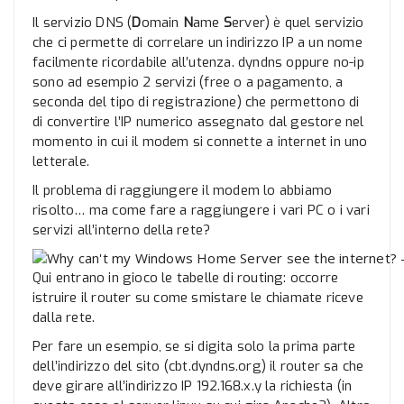
Il servizio DNS (
D
omain
N
ame
S
erver) è quel servizio
che ci permette di correlare un indirizzo IP a un nome
facilmente ricordabile all’utenza. dyndns oppure no-ip
sono ad esempio 2 servizi (free o a pagamento, a
seconda del tipo di registrazione) che permettono di
di convertire l’IP numerico assegnato dal gestore nel
momento in cui il modem si connette a internet in uno
letterale.
Il problema di raggiungere il modem lo abbiamo
risolto… ma come fare a raggiungere i vari PC o i vari
servizi all’interno della rete?
Qui entrano in gioco le tabelle di routing: occorre
istruire il router su come smistare le chiamate riceve
dalla rete.
Per fare un esempio, se si digita solo la prima parte
dell’indirizzo del sito (cbt.dyndns.org) il router sa che
deve girare all’indirizzo IP 192.168.x.y la richiesta (in