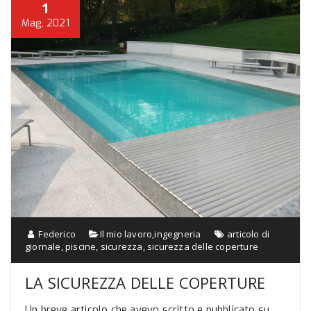
1
Mag, 2021
Federico
Il mio lavoro
,
ingegneria
articolo di
giornale
,
piscine
,
sicurezza
,
sicurezza delle coperture
LA SICUREZZA DELLE COPERTURE
Un breve articolo che avevo scritto e pubblicato su