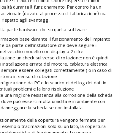
to che si traduce in minor calore disperso e minor
iosità durante il funzionamento. Per contro ha un
adizionale (dovuto al processo di fabbricazione) ma
 rispetto agli svantaggi.
lla parte hardware che su quella software:
formazioni base durante il funzionamento dell’impianto
e da parte dell’installatore che deve seguire i
el vecchio modello con display a 2 cifre
llazione un check sul verso di rotazione: non è quindi
i installazione errata del motore, cablatura elettrica
empre essere collegati correttamente!) o in caso di
ertono in senso di rotazione
igurazione da PC e lo scarico di del log dei dati in
ntuali problemi e la loro risoluzione
e una migliore resistenza alla corrosione della scheda
cali dove può esserci molta umidità e in ambiente con
 danneggiare la scheda se non installata
l’azionamente della copertura vengono fermate per
ad esempio tracimazioni solo su un lato, la copertura
li problematiche di funzionamento. Le pompe