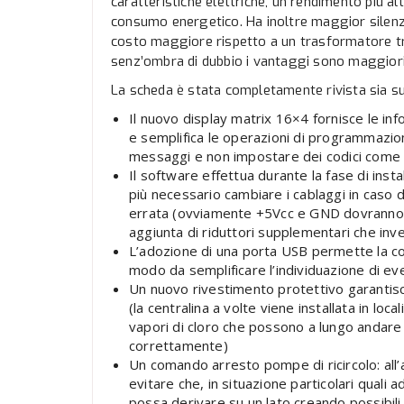
caratteristiche elettriche, un rendimento più al
consumo energetico. Ha inoltre maggior silenz
costo maggiore rispetto a un trasformatore tr
senz’ombra di dubbio i vantaggi sono maggiori
La scheda è stata completamente rivista sia su
Il nuovo display matrix 16×4 fornisce le in
e semplifica le operazioni di programmazion
messaggi e non impostare dei codici come n
Il software effettua durante la fase di insta
più necessario cambiare i cablaggi in caso d
errata (ovviamente +5Vcc e GND dovranno s
aggiunta di riduttori supplementari che inv
L’adozione di una porta USB permette la conf
modo da semplificare l’individuazione di eve
Un nuovo rivestimento protettivo garantisc
(la centralina a volte viene installata in lo
vapori di cloro che possono a lungo andare
correttamente)
Un comando arresto pompe di ricircolo: al
evitare che, in situazione particolari quali 
possa derivare su un lato creando possibi