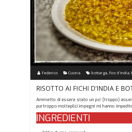
Federico
Cucina
bottarga
,
fico d'india
,
RISOTTO AI FICHI D’INDIA E B
Ammetto di essere stato un po’ (troppo) assen
purtroppo molteplici impegni mi hanno impedito
INGREDIENTI