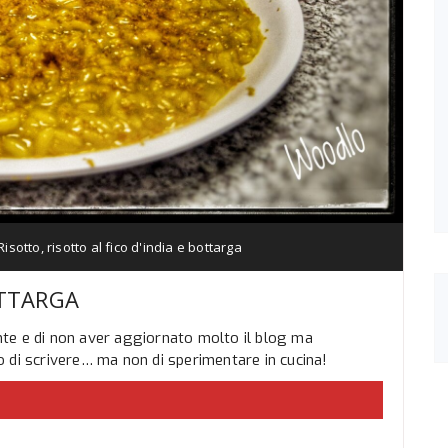
Risotto
,
risotto al fico d'india e bottarga
OTTARGA
te e di non aver aggiornato molto il blog ma
 di scrivere… ma non di sperimentare in cucina!