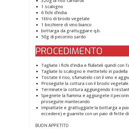
320g di riso carnaroli
1 scalogno
6 fichi d’india
1litro di brodo vegetale
1 bicchiere di vino bianco
bottarga da grattuggiare q.b.
50g di pecorino sardo
PROCEDIMENTO
Tagliate i fichi d’india e flullateli quindi con
Tagliate lo scalogno e mettetelo in padella 
Tostate il riso, sfumatelo con il vino e aggiu
Proseguite la cottura con il brodo vegetale
Terminate la cottura aggiungendo il restante
Spegnete la fiamma e aggiungete il pecorino
proseguite mantecando
Impiattate e grattuggiate la bottarga a pi
eccedere) e guarnite con un paio di fette di 
BUON APPETITO