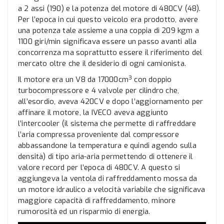
a 2 assi (190) e la potenza del motore di 480CV (48).
Per l’epoca in cui questo veicolo era prodotto, avere
una potenza tale assieme a una coppia di 209 kgm a
1100 giri/min significava essere un passo avanti alla
concorrenza ma soprattutto essere il riferimento del
mercato oltre che il desiderio di ogni camionista.
3
Il motore era un V8 da 17000cm
con doppio
turbocompressore e 4 valvole per cilindro che,
all’esordio, aveva 420CV e dopo l’aggiornamento per
affinare il motore, la IVECO aveva aggiunto
l’intercooler (il sistema che permette di raffreddare
l’aria compressa proveniente dal compressore
abbassandone la temperatura e quindi agendo sulla
densità) di tipo aria-aria permettendo di ottenere il
valore record per l’epoca di 480CV. A questo si
aggiungeva la ventola di raffreddamento mossa da
un motore idraulico a velocità variabile che significava
maggiore capacità di raffreddamento, minore
rumorosità ed un risparmio di energia.