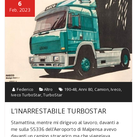
6
Feb, 2023
Federico
Altro
190-48
,
Anni 80
,
Camion
,
Iveco
,
Iveco TurboStar
,
TurboStar
L’INARRESTABILE TURBOSTAR
Stamattina, mentre mi dirigevo al lavoro, davanti a
me sulla SS336 dell’Aeroporto di Malpensa avevo
davanti un camion stracarico ma che viaggiava