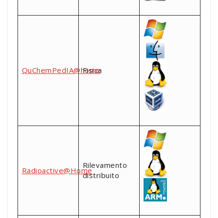
QuChemPedIA@home
Fisica
Rilevamento
Radioactive@Home
distribuito