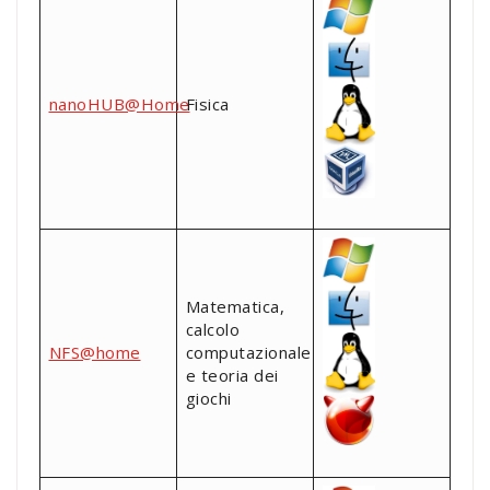
nanoHUB@Home
Fisica
Matematica,
calcolo
NFS@home
computazionale
e teoria dei
giochi