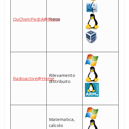
QuChemPedIA@home
Fisica
Rilevamento
Radioactive@Home
distribuito
Matematica,
calcolo