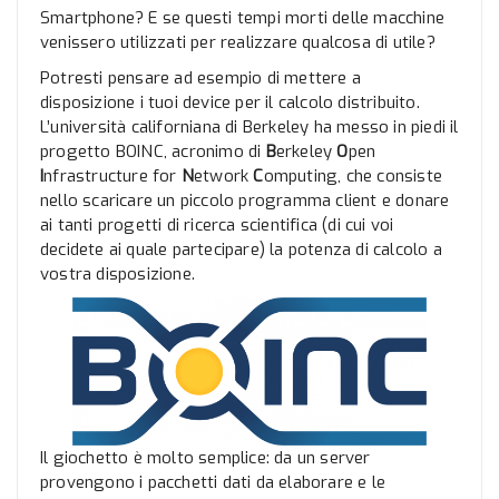
Smartphone? E se questi tempi morti delle macchine
venissero utilizzati per realizzare qualcosa di utile?
Potresti pensare ad esempio di mettere a
disposizione i tuoi device per il calcolo distribuito.
L’università californiana di Berkeley ha messo in piedi il
progetto BOINC, acronimo di
B
erkeley
O
pen
I
nfrastructure for
N
etwork
C
omputing, che consiste
nello scaricare un piccolo programma client e donare
ai tanti progetti di ricerca scientifica (di cui voi
decidete ai quale partecipare) la potenza di calcolo a
vostra disposizione.
Il giochetto è molto semplice: da un server
provengono i pacchetti dati da elaborare e le