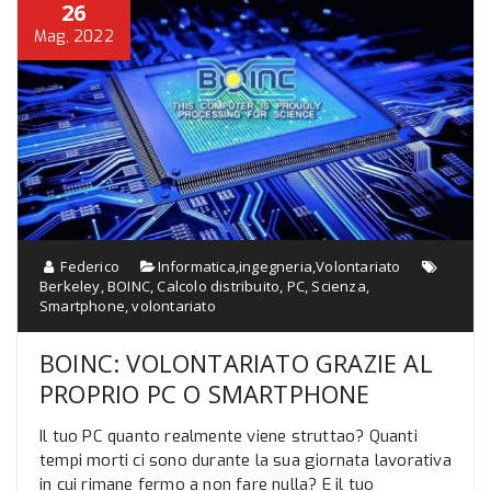
26
Mag, 2022
Federico
Informatica
,
ingegneria
,
Volontariato
Berkeley
,
BOINC
,
Calcolo distribuito
,
PC
,
Scienza
,
Smartphone
,
volontariato
BOINC: VOLONTARIATO GRAZIE AL
PROPRIO PC O SMARTPHONE
Il tuo PC quanto realmente viene struttao? Quanti
tempi morti ci sono durante la sua giornata lavorativa
in cui rimane fermo a non fare nulla? E il tuo