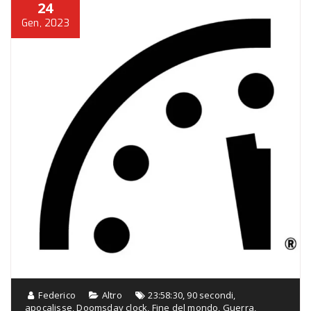
24
Gen, 2023
Federico
Altro
23:58:30
,
90 secondi
,
apocalisse
,
Doomsday clock
,
Fine del mondo
,
Guerra
,