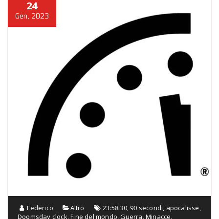
24
Gen, 2023
Federico
Altro
23:58:30
,
90 secondi
,
apocalisse
,
Doomsday clock
,
Fine del mondo
,
Guerra
,
Minacce
,