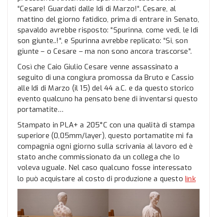
“Cesare! Guardati dalle Idi di Marzo!“. Cesare, al
mattino del giorno fatidico, prima di entrare in Senato,
spavaldo avrebbe risposto: “Spurinna, come vedi, le Idi
son giunte..!“, e Spurinna avrebbe replicato: “Si, son
giunte – o Cesare – ma non sono ancora trascorse”.
Così che Caio Giulio Cesare venne assassinato a
seguito di una congiura promossa da Bruto e Cassio
alle Idi di Marzo (il 15) del 44 a.C. e da questo storico
evento qualcuno ha pensato bene di inventarsi questo
portamatite…
Stampato in PLA+ a 205°C con una qualità di stampa
superiore (0,05mm/layer), questo portamatite mi fa
compagnia ogni giorno sulla scrivania al lavoro ed è
stato anche commissionato da un collega che lo
voleva uguale. Nel caso qualcuno fosse interessato
link
lo può acquistare al costo di produzione a questo