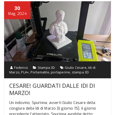
30
Mag, 2024
Federico
Stampa 3D
Giulio Cesare
,
Idi di
Marzo
,
PLA+
,
Portamatite
,
portapenne
,
stampa 3D
CESARE! GUARDATI DALLE IDI DI
MARZO!
Un indovino, Spurinna, avvertì Giulio Cesare della
congiura delle Idi di Marzo (il giorno 15), il giorno
precedente l’attentato. Spurinna avrebbe detto: