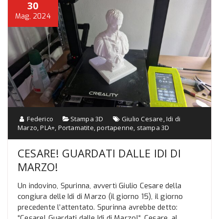
30
Mag, 2024
Federico
Stampa 3D
Giulio Cesare
,
Idi di
Marzo
,
PLA+
,
Portamatite
,
portapenne
,
stampa 3D
CESARE! GUARDATI DALLE IDI DI
MARZO!
Un indovino, Spurinna, avvertì Giulio Cesare della
congiura delle Idi di Marzo (il giorno 15), il giorno
precedente l’attentato. Spurinna avrebbe detto:
“Cesare! Guardati dalle Idi di Marzo!“. Cesare, al