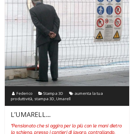
Federico
Stampa 3D
aumenta la tua
produttività
,
stampa 3D
,
Umarell
L’UMARELL…
“Pensionato che si aggira per lo più con le mani dietro
la schiena, presso i cantieri di lavoro, controllando,