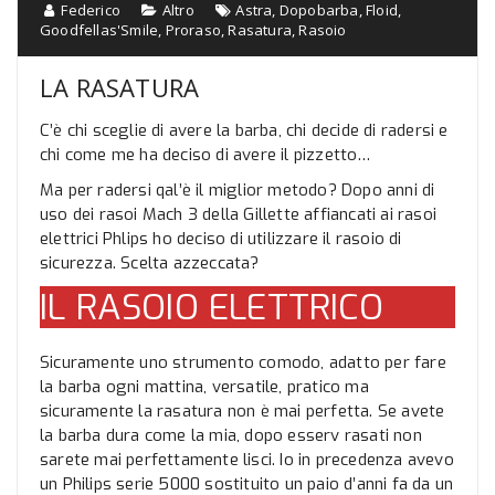
Federico
Altro
Astra
,
Dopobarba
,
Floid
,
Goodfellas'Smile
,
Proraso
,
Rasatura
,
Rasoio
LA RASATURA
C’è chi sceglie di avere la barba, chi decide di radersi e
chi come me ha deciso di avere il pizzetto…
Ma per radersi qal’è il miglior metodo? Dopo anni di
uso dei rasoi Mach 3 della Gillette affiancati ai rasoi
elettrici Phlips ho deciso di utilizzare il rasoio di
sicurezza. Scelta azzeccata?
IL RASOIO ELETTRICO
Sicuramente uno strumento comodo, adatto per fare
la barba ogni mattina, versatile, pratico ma
sicuramente la rasatura non è mai perfetta. Se avete
la barba dura come la mia, dopo esserv rasati non
sarete mai perfettamente lisci. Io in precedenza avevo
un Philips serie 5000 sostituito un paio d’anni fa da un