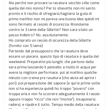
Ma perchè non provare la rasatura vecchio stile come
quella dei mio nonno? Per lo shavette non mi sento
pronto e il rischio di sfregiarsi/tagliarsi la gola di
primo mattino non mi pareva una buona idea quindi mi
sono fermato al rasoio di sicurezza. Monolama
contro le 3 lame della Gillette? Non sarà stato un
passo indietro? No, assolutamente.
Ho comprato un rasoio di sicurezza della Gillette
(fornito con 5 lame)
Partendo dal presupposto che la rasatura deve
essere un piacere, questo tipo di rasatura è quella del
weekeend. Preparativi più lunghi, che partono dalla
sera prima lasciando il pennello a mollo in acqua per
avere la migliore performace, poi al mattino qualche
minuto con crema pre rasatura (che aiuta ad aprire i
pori), poi preparazione del sapone (e qui le prime volte
non si ha esperienza quindi ho troppo “povero” con
troppa aria e non fa scorrere adeguatamente il rasoio
oppure troppo “ricco” che non “monta”), insaponarsi,
radersi, e ripulire il tutto. Tempo medio della rasatura: