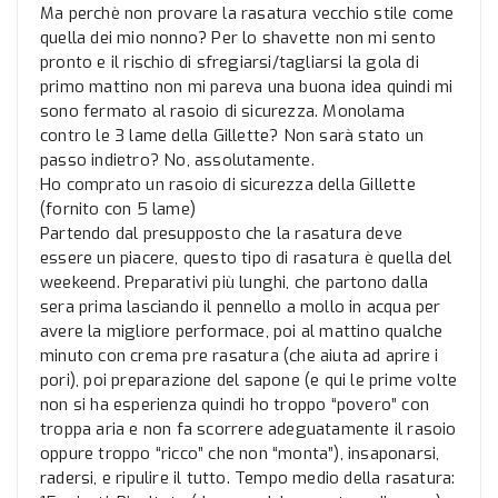
Ma perchè non provare la rasatura vecchio stile come
quella dei mio nonno? Per lo shavette non mi sento
pronto e il rischio di sfregiarsi/tagliarsi la gola di
primo mattino non mi pareva una buona idea quindi mi
sono fermato al rasoio di sicurezza. Monolama
contro le 3 lame della Gillette? Non sarà stato un
passo indietro? No, assolutamente.
Ho comprato un rasoio di sicurezza della Gillette
(fornito con 5 lame)
Partendo dal presupposto che la rasatura deve
essere un piacere, questo tipo di rasatura è quella del
weekeend. Preparativi più lunghi, che partono dalla
sera prima lasciando il pennello a mollo in acqua per
avere la migliore performace, poi al mattino qualche
minuto con crema pre rasatura (che aiuta ad aprire i
pori), poi preparazione del sapone (e qui le prime volte
non si ha esperienza quindi ho troppo “povero” con
troppa aria e non fa scorrere adeguatamente il rasoio
oppure troppo “ricco” che non “monta”), insaponarsi,
radersi, e ripulire il tutto. Tempo medio della rasatura: