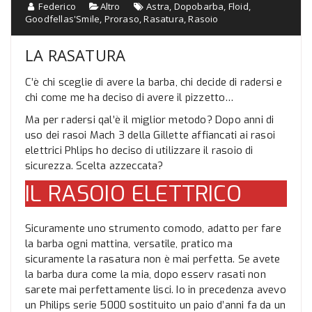
Federico
Altro
Astra
,
Dopobarba
,
Floid
,
Goodfellas'Smile
,
Proraso
,
Rasatura
,
Rasoio
LA RASATURA
C’è chi sceglie di avere la barba, chi decide di radersi e
chi come me ha deciso di avere il pizzetto…
Ma per radersi qal’è il miglior metodo? Dopo anni di
uso dei rasoi Mach 3 della Gillette affiancati ai rasoi
elettrici Phlips ho deciso di utilizzare il rasoio di
sicurezza. Scelta azzeccata?
IL RASOIO ELETTRICO
Sicuramente uno strumento comodo, adatto per fare
la barba ogni mattina, versatile, pratico ma
sicuramente la rasatura non è mai perfetta. Se avete
la barba dura come la mia, dopo esserv rasati non
sarete mai perfettamente lisci. Io in precedenza avevo
un Philips serie 5000 sostituito un paio d’anni fa da un