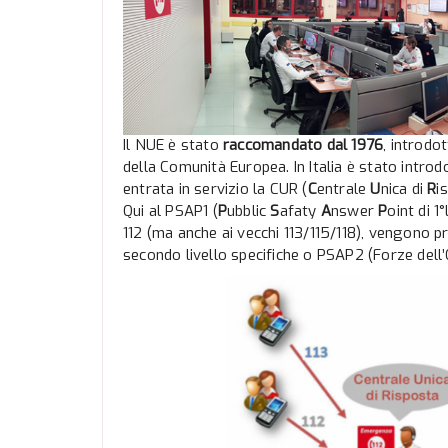
Il NUE è stato
raccomandato dal 1976
, introdo
della Comunità Europea. In Italia è stato introd
entrata in servizio la CUR (
C
entrale
U
nica di
R
i
Qui al PSAP1 (
P
ubblic
S
afaty
A
nswer
P
oint di 
112 (ma anche ai vecchi 113/115/118), vengono p
secondo livello specifiche o PSAP2 (Forze dell’