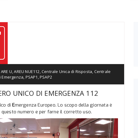
 ARE U
,
AREU NUE112
,
Centrale Unica di Risposta
,
Centrale
i Emergenza
,
PSAP1
,
PSAP2
RO UNICO DI EMERGENZA 112
ico di
E
mergenza Europeo. Lo scopo della giornata è
i questo numero e per farne il corretto uso.