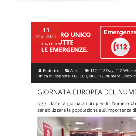
11
Feb, 2023
Federico
Altro
112
,
112 Day
,
112 Where
Unica di Risposta 112
,
CUR
,
NUE112
,
Numero Unico d
GIORNATA EUROPEA DEL NUME
Oggi 11/2 è la giornata europea del
N
umero
U
n
sensibilizzare la popolazione sull’importanza d