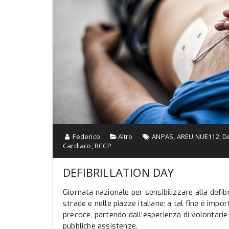
Federico
Altro
ANPAS
,
AREU NUE112
,
De
Cardiaco
,
RCCP
DEFIBRILLATION DAY
Giornata nazionale per sensibilizzare alla defi
strade e nelle piazze italiane; a tal fine è impo
precoce, partendo dall’esperienza di volontarie 
pubbliche assistenze.