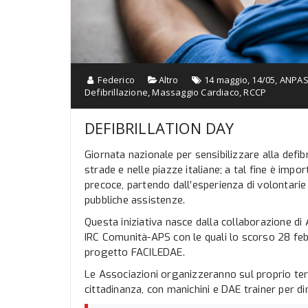
Federico
Altro
14 maggio
,
14/05
,
ANPA
Defibrillazione
,
Massaggio Cardiaco
,
RCCP
DEFIBRILLATION DAY
Giornata nazionale per sensibilizzare alla defi
strade e nelle piazze italiane; a tal fine è impo
precoce, partendo dall’esperienza di volontarie 
pubbliche assistenze.
Questa iniziativa nasce dalla collaborazione 
IRC Comunità-APS con le quali lo scorso 28 febb
progetto FACILEDAE.
Le Associazioni organizzeranno sul proprio terri
cittadinanza, con manichini e DAE trainer per di