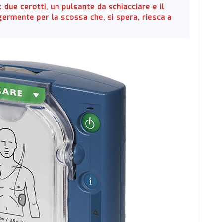
 due cerotti, un pulsante da schiacciare e il
ermente per la scossa che, si spera, riesca a