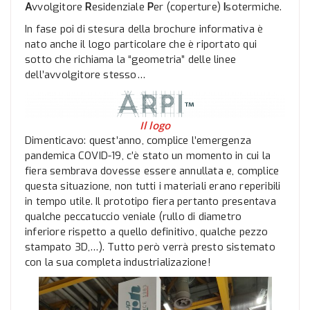
A
vvolgitore
R
esidenziale
P
er (coperture)
I
sotermiche.
In fase poi di stesura della brochure informativa è
nato anche il logo particolare che è riportato qui
sotto che richiama la “geometria” delle linee
dell’avvolgitore stesso…
Il logo
Dimenticavo: quest’anno, complice l’emergenza
pandemica COVID-19, c’è stato un momento in cui la
fiera sembrava dovesse essere annullata e, complice
questa situazione, non tutti i materiali erano reperibili
in tempo utile. Il prototipo fiera pertanto presentava
qualche peccatuccio veniale (rullo di diametro
inferiore rispetto a quello definitivo, qualche pezzo
stampato 3D,…). Tutto però verrà presto sistemato
con la sua completa industrializazione!