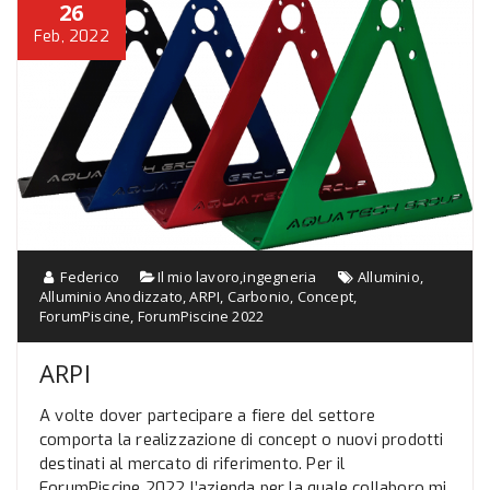
26
Feb, 2022
Federico
Il mio lavoro
,
ingegneria
Alluminio
,
Alluminio Anodizzato
,
ARPI
,
Carbonio
,
Concept
,
ForumPiscine
,
ForumPiscine 2022
ARPI
A volte dover partecipare a fiere del settore
comporta la realizzazione di concept o nuovi prodotti
destinati al mercato di riferimento. Per il
ForumPiscine 2022 l’azienda per la quale collaboro mi