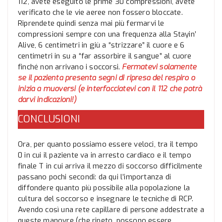
112, avete eseguito le prime 30 compressioni, avete
verificato che le vie aeree non fossero bloccate.
Riprendete quindi senza mai più fermarvi le
compressioni sempre con una frequenza alla Stayin’
Alive, 6 centimetri in giù a “strizzare” il cuore e 6
centimetri in su a “far assorbire il sangue” al cuore
finché non arrivano i soccorsi.
Fermatevi solamente
se il pazienta presenta segni di ripresa del respiro o
inizia a muoversi (e interfacciatevi con il 112 che potrà
darvi indicazioni!)
CONCLUSIONI
Ora, per quanto possiamo essere veloci, tra il tempo
0 in cui il paziente va in arresto cardiaco e il tempo
finale T in cui arriva il mezzo di soccorso difficilmente
passano pochi secondi: da qui l’importanza di
diffondere quanto più possibile alla popolazione la
cultura del soccorso e insegnare le tecniche di RCP.
Avendo così una rete capillare di persone addestrate a
queste manovre (che ripeto, possono essere