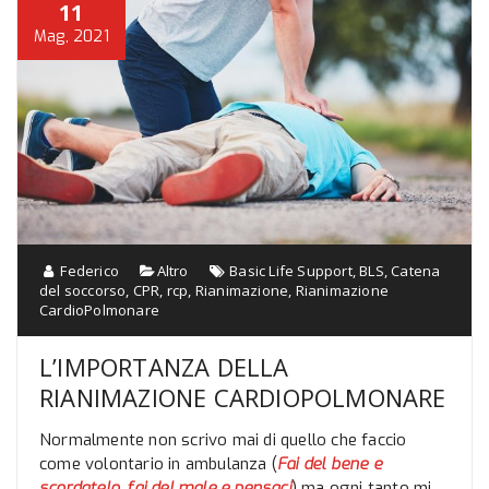
11
Mag, 2021
Federico
Altro
Basic Life Support
,
BLS
,
Catena
del soccorso
,
CPR
,
rcp
,
Rianimazione
,
Rianimazione
CardioPolmonare
L’IMPORTANZA DELLA
RIANIMAZIONE CARDIOPOLMONARE
Normalmente non scrivo mai di quello che faccio
come volontario in ambulanza (
Fai del bene e
scordatelo, fai del male e pensaci
) ma ogni tanto mi