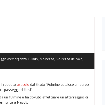
aggio d'emergenza
,
Fulmini
,
sicurezza
,
Sicurezza del volo
,
articolo
o in questo
dal titolo “Fulmine colpisce un aereo
i, passeggeri illesi”
 da un fulmine e ha dovuto effettuare un atterraggio di
armente a Napoli.