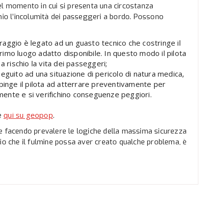
, nel momento in cui si presenta una circostanza
chio l’incolumità dei passeggeri a bordo. Possono
rraggio è legato ad un guasto tecnico che costringe il
primo luogo adatto disponibile. In questo modo il pilota
a rischio la vita dei passeggeri;
n seguito ad una situazione di pericolo di natura medica,
pinge il pilota ad atterrare preventivamente per
rmente e si verifichino conseguenze peggiori.
qui su geopop
e
.
e facendo prevalere le logiche della massima sicurezza
bio che il fulmine possa aver creato qualche problema, è