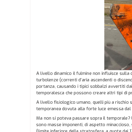
A livello dinamico il fulmine non influisce sulla
turbolenze (correnti d’aria ascendenti o discend
portanza, causando i tipici sobbalzi avvertiti d
temporalesca che possono creare altri tipi di 
A livello fisiologico umano, quelli più a rischi
temporanea dovuta alla forte luce emessa dal 
Ma non si poteva passare sopra il temporale? L
sono masse imponenti, di aspetto minaccioso, s
(limite inferiore della stratosfera, a quote d