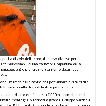
 capacità di volo dell’aereo, discorso diverso per le
enti responsabili di una variazione repentina della
ai passeggeri) che si creano all’interno della nube
problemi…
o sono i membri della cabina che potrebbero avere cecità
fulmine ma nulla di invalidante e permanente.
a quota di crociera è di circa 11000m. I cumolonembi
imili a montagne o torrioni a grande sviluppo verticale
ai 12000 ai 15000 metri) e sono le nubi che accompagnano