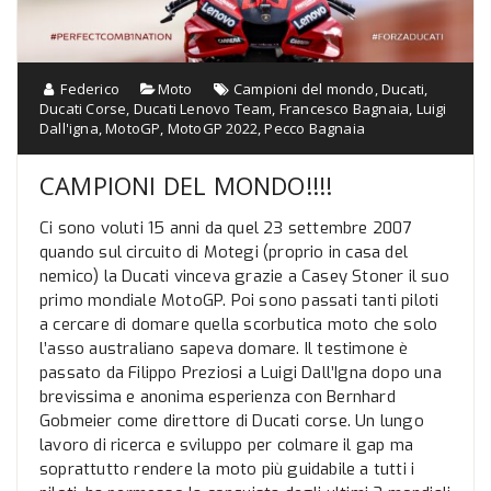
Federico
Moto
Campioni del mondo
,
Ducati
,
Ducati Corse
,
Ducati Lenovo Team
,
Francesco Bagnaia
,
Luigi
Dall'igna
,
MotoGP
,
MotoGP 2022
,
Pecco Bagnaia
CAMPIONI DEL MONDO!!!!
Ci sono voluti 15 anni da quel 23 settembre 2007
quando sul circuito di Motegi (proprio in casa del
nemico) la Ducati vinceva grazie a Casey Stoner il suo
primo mondiale MotoGP. Poi sono passati tanti piloti
a cercare di domare quella scorbutica moto che solo
l’asso australiano sapeva domare. Il testimone è
passato da Filippo Preziosi a Luigi Dall’Igna dopo una
brevissima e anonima esperienza con Bernhard
Gobmeier come direttore di Ducati corse. Un lungo
lavoro di ricerca e sviluppo per colmare il gap ma
soprattutto rendere la moto più guidabile a tutti i