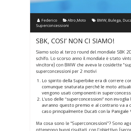
Federico
Altro
,
Moto
BMW
,
Bulega
,
Duca
Superconcessioni
SBK, COSI’ NON CI SIAMO!
Siamo solo al terzo round del mondiale SBK 20
schifo. Lo scorso anno il mondiale è stato vi
vincitore) con BMW che aveva le cosidette “su
superconcessioni per 2 motivi
Lo spirito della Superbike era di correre con
comunque snaturata perché le moto attuali 
vengono usati componenti in superconcess
L’uso delle “superconcessioni” non invoglia 
avranno questo premio e al contrario va a d
caso principalmente Ducati con la Panigale 
Ma cosa sono le “Superconcessioni”? Sono agev
ottengono buoni risultati, con l’obiettivo (seco