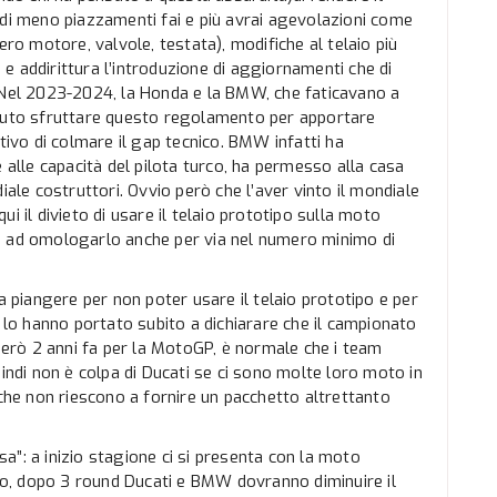
ndi meno piazzamenti fai e più avrai agevolazioni come
ero motore, valvole, testata), modifiche al telaio più
e addirittura l’introduzione di aggiornamenti che di
… Nel 2023-2024, la Honda e la BMW, che faticavano a
otuto sfruttare questo regolamento per apportare
tivo di colmare il gap tecnico. BMW infatti ha
 alle capacità del pilota turco, ha permesso alla casa
iale costruttori. Ovvio però che l’aver vinto il mondiale
qui il divieto di usare il telaio prototipo sulla moto
a ad omologarlo anche per via nel numero minimo di
a piangere per non poter usare il telaio prototipo e per
e lo hanno portato subito a dichiarare che il campionato
rò 2 anni fa per la MotoGP, è normale che i team
uindi non è colpa di Ducati se ci sono molte loro moto in
 che non riescono a fornire un pacchetto altrettanto
”: a inizio stagione ci si presenta con la moto
ato, dopo 3 round Ducati e BMW dovranno diminuire il