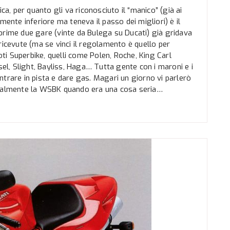
ca, per quanto gli va riconosciuto il “manico” (già ai
te inferiore ma teneva il passo dei migliori) è il
prime due gare (vinte da Bulega su Ducati) già gridava
ricevute (ma se vinci il regolamento è quello per
i Superbike, quelli come Polen, Roche, King Carl
sel, Slight, Bayliss, Haga… Tutta gente con i maroni e i
trare in pista e dare gas. Magari un giorno vi parlerò
realmente la WSBK quando era una cosa seria…