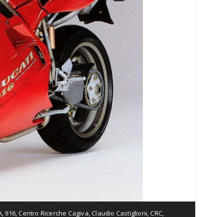
A
,
916
,
Centro Ricerche Cagiva
,
Claudio Castiglioni
,
CRC
,