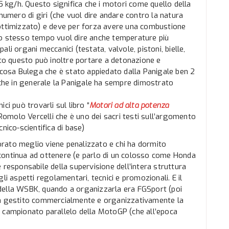
,5 kg/h. Questo significa che i motori come quello della
numero di giri (che vuol dire andare contro la natura
 ottimizzato) e deve per forza avere una combustione
lo stesso tempo vuol dire anche temperature più
pali organi meccanici (testata, valvole, pistoni, bielle,
tto questo può inoltre portare a detonazione e
alcosa Bulega che è stato appiedato dalla Panigale ben 2
o che in generale la Panigale ha sempre dimostrato
ci può trovarli sul libro “
Motori ad alta potenza
molo Vercelli che è uno dei sacri testi sull’argomento
nico-scientifica di base)
avorato meglio viene penalizzato e chi ha dormito
he continua ad ottenere (e parlo di un colosso come Honda
 responsabile della supervisione dell’intera struttura
li aspetti regolamentari, tecnici e promozionali. E il
ro della WSBK, quando a organizzarla era FGSport (poi
ha gestito commercialmente e organizzativamente la
o campionato parallelo della MotoGP (che all’epoca