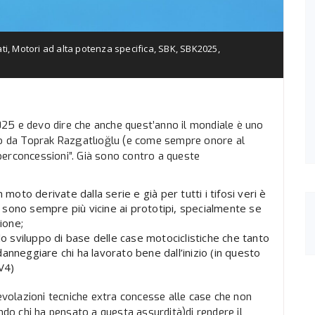
ti
,
Motori ad alta potenza specifica
,
SBK
,
SBK2025
,
25 e devo dire che anche quest’anno il mondiale è uno
nto da Toprak Razgatlıoğlu (e come sempre onore al
perconcessioni”. Già sono contro a queste
 moto derivate dalla serie e già per tutti i tifosi veri è
sono sempre più vicine ai prototipi, specialmente se
ione;
lo sviluppo di base delle case motociclistiche che tanto
anneggiare chi ha lavorato bene dall’inizio (in questo
V4)
olazioni tecniche extra concesse alle case che non
ndo chi ha pensato a questa assurdità)di rendere il