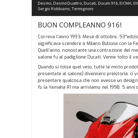
Desmo
,
DesmoQuattro
,
Ducati
,
Ducati 916
,
EICMA
,
EI
Sergio Robbiano
,
Termignoni
BUON COMPLEANNO 916!
Correva l’anno 1993. Mese di ottobre. 53°edizion
significava scendere a Milano Bullona con le Fer
Quell’anno, nonostante una contrazione del mer
salone fu al padiglione Ducati. Venne tolto il vel
Quando si tolse quel velo, tutte le moto prodo
presentate al salone) divennero preistoria: ci v
presentare qualcosa che non avesse un design 
fu la Yamaha R1 ma arriviamo nel 1998, 5 anni 