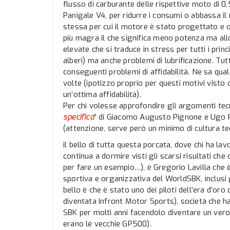
flusso di carburante delle rispettive moto di 0
Panigale V4, per ridurre i consumi o abbassa il 
stessa per cui il motore è stato progettato e
più magra il che significa meno potenza ma al
elevate che si traduce in stress per tutti i princi
alberi) ma anche problemi di lubrificazione. Tu
conseguenti problemi di affidabilità. Ne sa qu
volte (ipotizzo proprio per questi motivi vist
un’ottima affidabilità).
Per chi volesse approfondire gli argomenti tecni
specifica
” di Giacomo Augusto Pignone e Ugo Ro
(attenzione, serve però un minimo di cultura tec
il bello di tutta questa porcata, dove chi ha l
continua a dormire visti gli scarsi risultati c
per fare un esempio…), è Gregorio Lavilla che è
sportiva e organizzativa del WorldSBK, inclusi g
bello è che è stato uno dei piloti dell’era d’o
diventata Infront Motor Sports), società che 
SBK per molti anni facendolo diventare un ver
erano le vecchie GP500).