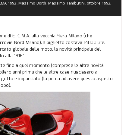
CMA 1993
,
Massimo Bordi
,
Massimo Tambutini
,
ottobre 1993
,
e di E.I.C.M.A. alla vecchia Fiera Milano (che
rovie Nord Milano). Il biglietto costava 14000 lire.
cato globale delle moto, la novità principale del
o alla “916”.
tte fino a quel momento (comprese le altre novità
ollero anni prima che le altre case riuscissero a
goffo e impacciato (la prima ad avere questo aspetto
dopo).