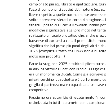
campionato più equilibrato e spettacolare. Qui
l’uso di componenti speciali del motore (es. alb
libere rispetto a quelle normalmente permesse 
solito sarebbero vietati in corso di stagione
tenere il passo di Ducati e Kawasaki, hanno p
modifiche significative alle loro moto nel tenta
realizzato un telaio prototipo che, anche grazie
bavarese di portarsi a casa il primo titolo mond
significa che hai preso più punti degli altri e da 
2025 (complice il fatto che BMW non è riuscit
moto non prodotte…)
Parte la stagione 2025 e subito il pilota turco 
la duplice vittoria Ducati con Nicolò Bulega ch
era un monomarca Ducati. Come già scrivevo pe
privati cerchino il pacchetto più performante q
griglia di partenza ma è colpa delle altre case
competitivo.
Passiamo ora al cambio di regolamento “in corsa
ottimizzata in tutti i parametri per il campion