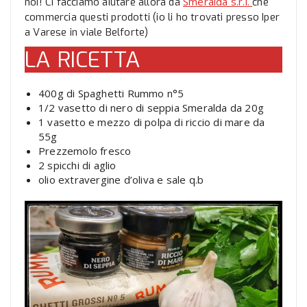
Smeralda s.r.l.
noi! Ci facciamo aiutare allora da
che
commercia questi prodotti (io li ho trovati presso Iper
a Varese in viale Belforte)
LA RICETTA
400g di Spaghetti Rummo n°5
1/2 vasetto di nero di seppia Smeralda da 20g
1 vasetto e mezzo di polpa di riccio di mare da
55g
Prezzemolo fresco
2 spicchi di aglio
olio extravergine d’oliva e sale q.b