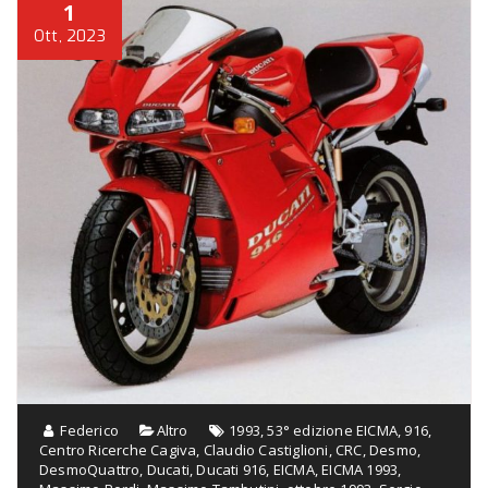
1
Ott, 2023
Federico
Altro
1993
,
53° edizione EICMA
,
916
,
Centro Ricerche Cagiva
,
Claudio Castiglioni
,
CRC
,
Desmo
,
DesmoQuattro
,
Ducati
,
Ducati 916
,
EICMA
,
EICMA 1993
,