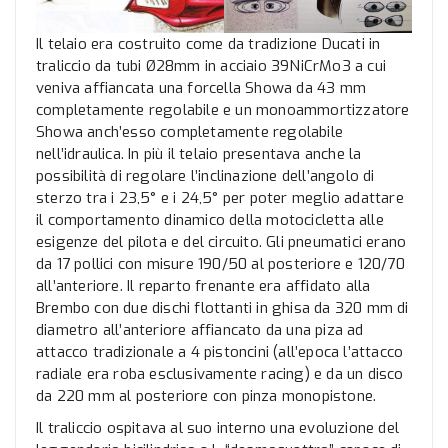
Il telaio era costruito come da tradizione Ducati in
traliccio da tubi Ø28mm in acciaio 39NiCrMo3 a cui
veniva affiancata una forcella Showa da 43 mm
completamente regolabile e un monoammortizzatore
Showa anch’esso completamente regolabile
nell’idraulica. In più il telaio presentava anche la
possibilità di regolare l’inclinazione dell’angolo di
sterzo tra i 23,5° e i 24,5° per poter meglio adattare
il comportamento dinamico della motocicletta alle
esigenze del pilota e del circuito. Gli pneumatici erano
da 17 pollici con misure 190/50 al posteriore e 120/70
all’anteriore. Il reparto frenante era affidato alla
Brembo con due dischi flottanti in ghisa da 320 mm di
diametro all’anteriore affiancato da una piza ad
attacco tradizionale a 4 pistoncini (all’epoca l’attacco
radiale era roba esclusivamente racing) e da un disco
da 220 mm al posteriore con pinza monopistone.
Il traliccio ospitava al suo interno una evoluzione del