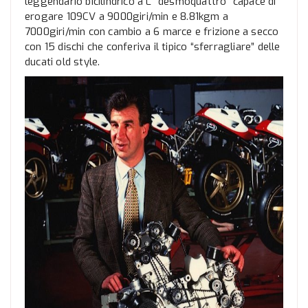
leggendario bicilindrico a L “desmoquattro” capace di
erogare 109CV a 9000giri/min e 8.81kgm a
7000giri/min con cambio a 6 marce e frizione a secco
con 15 dischi che conferiva il tipico “sferragliare” delle
ducati old style.