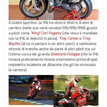
A livello sportivo, la 916 ha vinto 6 titoli in 8 anni di
carriera (nelle sue varie versioni 916/996/998) grazie
a piloti come
“King” Carl Fogarty
(che vinse il mondiale
con la 916 al debutto in pista),
Troy Corser
e
Troy
Bayliss
(di lui vi parlerò in un altro post), e tantissime
vittorie di manche anche da parte di altri piloti tra cui
l’ultima corsa del grande
Giancarlo Falappa
(che la 916
l’aveva praticamente tenuta a battesimo prima di quel
maledetto incidente ad Albacete che gli ha stroncato
la carriera).