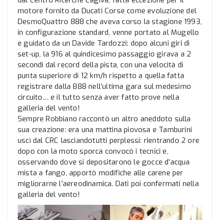
dal Centro Ricerche Cagiva, fatta eccezione per il
motore fornito da Ducati Corse come evoluzione del
DesmoQuattro 888 che aveva corso la stagione 1993,
in configurazione standard, venne portato al Mugello
e guidato da un Davide Tardozzi: dopo alcuni giri di
set-up, la 916 al quindicesimo passaggio girava a 2
secondi dal record della pista, con una velocità di
punta superiore di 12 km/h rispetto a quella fatta
registrare dalla 888 nell’ultima gara sul medesimo
circuito… e il tutto senza aver fatto prove nella
galleria del vento!
Sempre Robbiano raccontò un altro aneddoto sulla
sua creazione: era una mattina piovosa e Tamburini
uscì dal CRC lasciandotutti perplessi: rientrando 2 ore
dopo con la moto sporca convocò i tecnici e,
osservando dove si depositarono le gocce d’acqua
mista a fango, apportò modifiche alle carene per
migliorarne l’aereodinamica. Dati poi confermati nella
galleria del vento!