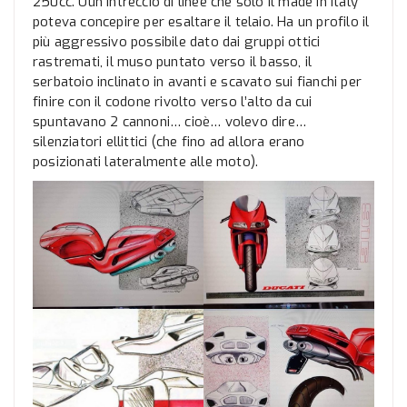
250cc. Uun intreccio di linee che solo il made in Italy
poteva concepire per esaltare il telaio. Ha un profilo il
più aggressivo possibile dato dai gruppi ottici
rastremati, il muso puntato verso il basso, il
serbatoio inclinato in avanti e scavato sui fianchi per
finire con il codone rivolto verso l’alto da cui
spuntavano 2 cannoni… cioè… volevo dire…
silenziatori ellittici (che fino ad allora erano
posizionati lateralmente alle moto).