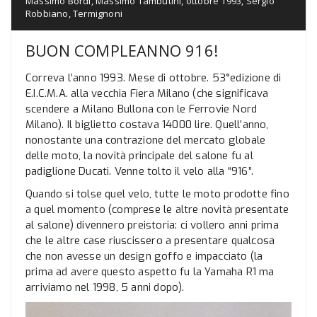
Massimo Bordi
,
Massimo Tambutini
,
ottobre 1993
,
Sergio
Robbiano
,
Termignoni
BUON COMPLEANNO 916!
Correva l’anno 1993. Mese di ottobre. 53°edizione di
E.I.C.M.A. alla vecchia Fiera Milano (che significava
scendere a Milano Bullona con le Ferrovie Nord
Milano). Il biglietto costava 14000 lire. Quell’anno,
nonostante una contrazione del mercato globale
delle moto, la novità principale del salone fu al
padiglione Ducati. Venne tolto il velo alla “916”.
Quando si tolse quel velo, tutte le moto prodotte fino
a quel momento (comprese le altre novità presentate
al salone) divennero preistoria: ci vollero anni prima
che le altre case riuscissero a presentare qualcosa
che non avesse un design goffo e impacciato (la
prima ad avere questo aspetto fu la Yamaha R1 ma
arriviamo nel 1998, 5 anni dopo).