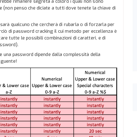
vrebbe rimanere segreta a coloro i quali non sono
e (non penso che diciate a tutti dove tenete la chiave di
 sarà qualcuno che cercherà di rubarla o di forzarla per
erciò di password cracking il cui metodo per eccellenza è
re tutte le possibili combinazioni di caratteri, e di
assword).
re una password dipende dalla complessità della
eguente!