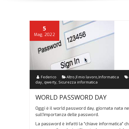
5
Mag, 2022
Federico
Altro
,
Il mio lavoro
,
Informatica
day
,
qwerty
,
Sicurezza informatica
WORLD PASSWORD DAY
Oggi è il world password day, giornata nata nel
sull’importanza delle password.
La password è infatti la “chiave informatica” ch