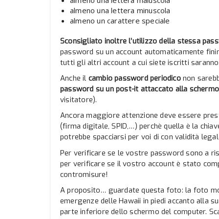
almeno una lettera maiuscola
almeno una lettera minuscola
almeno un carattere speciale
Sconsigliato inoltre l’utilizzo della stessa pas
password su un account automaticamente finire
tutti gli altri account a cui siete iscritti saranno
Anche il
cambio password periodico
non sarebb
password su un post-it attaccato alla scherm
visitatore).
Ancora maggiore attenzione deve essere pres
(firma digitale, SPID,…) perchè quella è la chiav
potrebbe spacciarsi per voi di con validità legal
Per verificare se le vostre password sono a ris
per verificare se il vostro account è stato co
contromisure!
A proposito… guardate questa foto: la foto mos
emergenze delle Hawaii in piedi accanto alla sua
parte inferiore dello schermo del computer. 