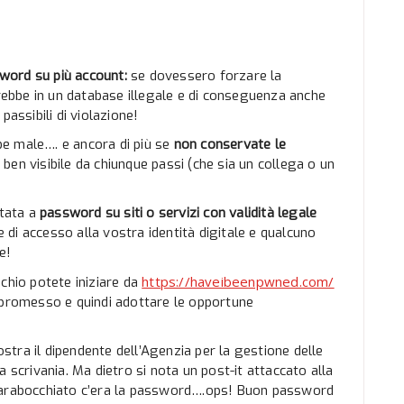
sword su più account:
se dovessero forzare la
bbe in un database illegale e di conseguenza anche
 passibili di violazione!
e male…. e ancora di più se
non conservate le
o
ben visibile da chiunque passi (che sia un collega o un
tata a
password su siti o servizi con validità legale
e di accesso alla vostra identità digitale e qualcuno
e!
https://haveibeenpwned.com/
chio potete iniziare da
mpromesso e quindi adottare le opportune
tra il dipendente dell’Agenzia per la gestione delle
 scrivania. Ma dietro si nota un post-it attaccato alla
Scarabocchiato c’era la password….ops! Buon password