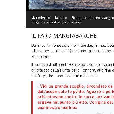
Federico
Altro
Calasetta
,
Faro Mangia
Scoglio Mangiabarche
,
Tramonto
IL FARO MANGIABARCHE
Durante il mio soggiorno in Sardegna, nell’isola
d’Italia per estensione) mi sono goduto un bel
al suo faro.
Il faro, costruito nel 1935, è posizionato su un i
all’altezza della Punta della Tonnara, alla fine
naufragi che sono avvenuti nei secoli.
«
Vidi un grande scoglio, circondato da 
dall’acqua solo le punte. Aguzze e peri
schiantavano contro le rocce, arrivando
ergeva nel punto più alto. L’origine de
una mostro marino»