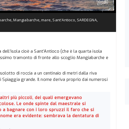
barche
,
Mangiabarche
,
mare
,
Sant'Antioco
,
SARDEGNA
,
 dell’isola cioè a Sant’Antioco (che è la quarta isola
lissimo tramonto di fronte allo scoglio Mangiabarche e
solotto di roccia a un centinaio di metri dalla riva
 di Spiaggia grande. Il nome deriva proprio dai numerosi
altri più piccoli, dei quali emergevano
colose. Le onde spinte dal maestrale si
 a bagnare con i loro spruzzi il faro che si
l nome era evidente: sembrava la dentatura di