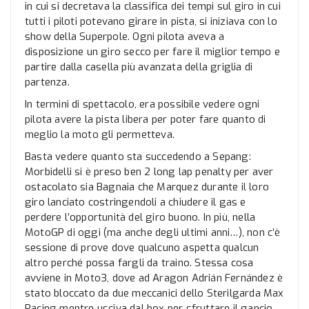
in cui si decretava la classifica dei tempi sul giro in cui
tutti i piloti potevano girare in pista, si iniziava con lo
show della Superpole. Ogni pilota aveva a
disposizione un giro secco per fare il miglior tempo e
partire dalla casella più avanzata della griglia di
partenza.
In termini di spettacolo, era possibile vedere ogni
pilota avere la pista libera per poter fare quanto di
meglio la moto gli permetteva.
Basta vedere quanto sta succedendo a Sepang:
Morbidelli si è preso ben 2 long lap penalty per aver
ostacolato sia Bagnaia che Marquez durante il loro
giro lanciato costringendoli a chiudere il gas e
perdere l’opportunità del giro buono. In più, nella
MotoGP di oggi (ma anche degli ultimi anni…), non c’è
sessione di prove dove qualcuno aspetta qualcun
altro perché possa fargli da traino. Stessa cosa
avviene in Moto3, dove ad Aragon Adrián Fernández è
stato bloccato da due meccanici dello Sterilgarda Max
Racing mentre usciva dal box per sfruttare il gancio