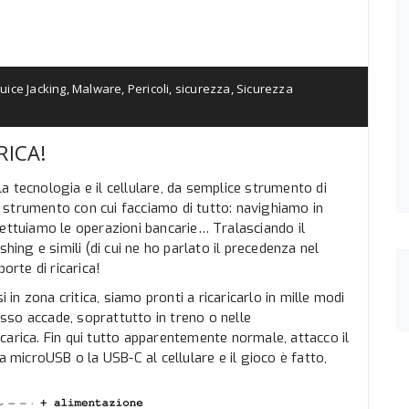
Juice Jacking
,
Malware
,
Pericoli
,
sicurezza
,
Sicurezza
RICA!
 tecnologia e il cellulare, da semplice strumento di
 strumento con cui facciamo di tutto: navighiamo in
fettuiamo le operazioni bancarie… Tralasciando il
hing e simili (di cui ne ho parlato il precedenza nel
orte di ricarica!
i in zona critica, siamo pronti a ricaricarlo in mille modi
so accade, soprattutto in treno o nelle
ricarica. Fin qui tutto apparentemente normale, attacco il
a microUSB o la USB-C al cellulare e il gioco è fatto,