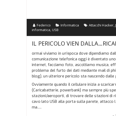
Federico
Informatica
Attacchi Hacker
,
informatica
,
USB
IL PERICOLO VIEN DALLA…RICA
ormai viviamo in un’epoca dove dipendiamo dalla
comunicazione telefonica oggi è diventato uno
internet, facciamo foto, ascoltiamo musica, ef
problema del furto dei dati mediante mail di phis
blog), un ulteriore pericolo sta nascendo dalle p
Ovviamente quando il cellulare inizia a scaricars
(Caricabatterie, powerbank) ma sempre più spes
stazioni/aeroporti, di trovare delle stazioni di 
cavo lato USB alla porta sulla parete, attacco l
ma….