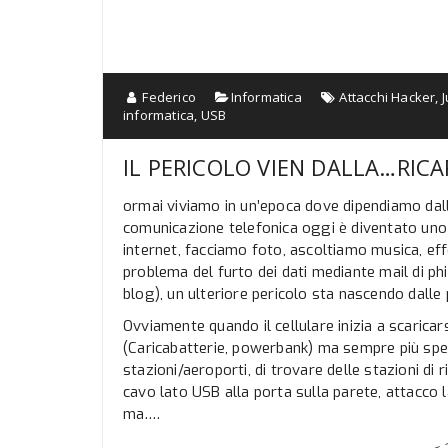
Federico
Informatica
Attacchi Hacker
,
J
informatica
,
USB
IL PERICOLO VIEN DALLA…RICA
ormai viviamo in un’epoca dove dipendiamo dalla
comunicazione telefonica oggi è diventato uno
internet, facciamo foto, ascoltiamo musica, ef
problema del furto dei dati mediante mail di phis
blog), un ulteriore pericolo sta nascendo dalle p
Ovviamente quando il cellulare inizia a scaricars
(Caricabatterie, powerbank) ma sempre più spes
stazioni/aeroporti, di trovare delle stazioni di 
cavo lato USB alla porta sulla parete, attacco l
ma….