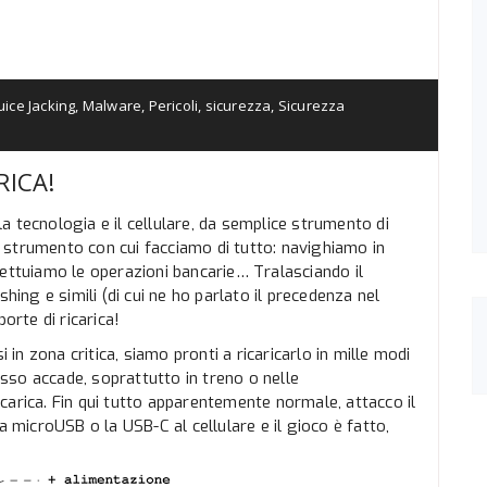
uice Jacking
,
Malware
,
Pericoli
,
sicurezza
,
Sicurezza
RICA!
 tecnologia e il cellulare, da semplice strumento di
 strumento con cui facciamo di tutto: navighiamo in
fettuiamo le operazioni bancarie… Tralasciando il
hing e simili (di cui ne ho parlato il precedenza nel
orte di ricarica!
i in zona critica, siamo pronti a ricaricarlo in mille modi
so accade, soprattutto in treno o nelle
ricarica. Fin qui tutto apparentemente normale, attacco il
a microUSB o la USB-C al cellulare e il gioco è fatto,