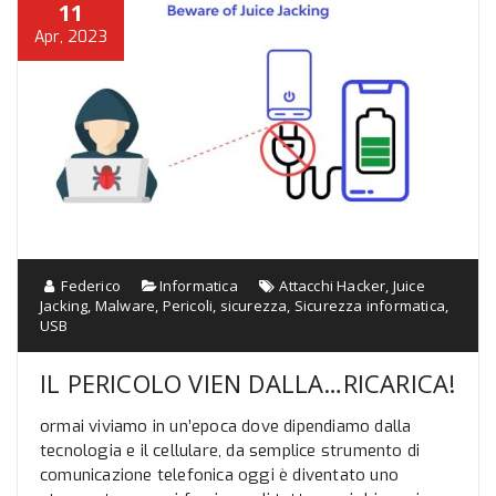
11
Apr, 2023
Federico
Informatica
Attacchi Hacker
,
Juice
Jacking
,
Malware
,
Pericoli
,
sicurezza
,
Sicurezza informatica
,
USB
IL PERICOLO VIEN DALLA…RICARICA!
ormai viviamo in un’epoca dove dipendiamo dalla
tecnologia e il cellulare, da semplice strumento di
comunicazione telefonica oggi è diventato uno