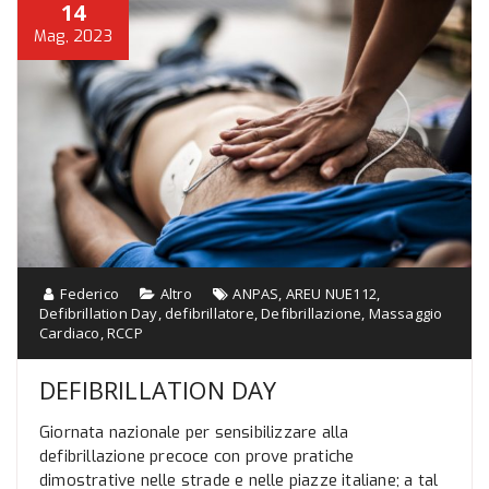
14
Mag, 2023
Federico
Altro
ANPAS
,
AREU NUE112
,
Defibrillation Day
,
defibrillatore
,
Defibrillazione
,
Massaggio
Cardiaco
,
RCCP
DEFIBRILLATION DAY
Giornata nazionale per sensibilizzare alla
defibrillazione precoce con prove pratiche
dimostrative nelle strade e nelle piazze italiane; a tal