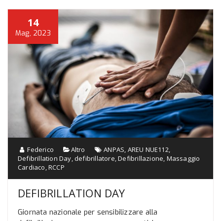
14
Mag, 2023
Federico
Altro
ANPAS
,
AREU NUE112
,
Defibrillation Day
,
defibrillatore
,
Defibrillazione
,
Massaggio
Cardiaco
,
RCCP
DEFIBRILLATION DAY
Giornata nazionale per sensibilizzare alla