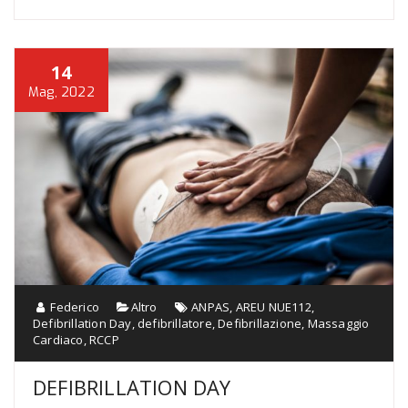
14
Mag, 2022
Federico
Altro
ANPAS
,
AREU NUE112
,
Defibrillation Day
,
defibrillatore
,
Defibrillazione
,
Massaggio
Cardiaco
,
RCCP
DEFIBRILLATION DAY