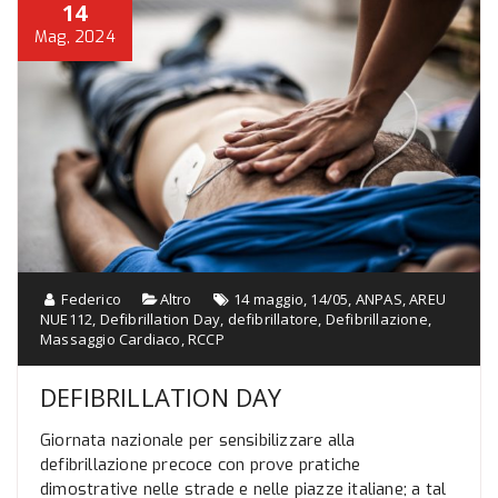
14
Mag, 2024
Federico
Altro
14 maggio
,
14/05
,
ANPAS
,
AREU
NUE112
,
Defibrillation Day
,
defibrillatore
,
Defibrillazione
,
Massaggio Cardiaco
,
RCCP
DEFIBRILLATION DAY
Giornata nazionale per sensibilizzare alla
defibrillazione precoce con prove pratiche
dimostrative nelle strade e nelle piazze italiane; a tal