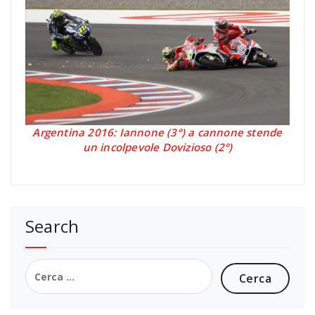
Argentina 2016: Iannone (3°) a cannone stende
un incolpevole Dovizioso (2°)
Search
Ricerca
per: