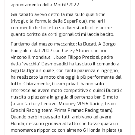
appuntamento della MotGP2022.
Già sabato avevo detto la mia sulle qualifiche
(rivoglio la formula della SuperPole), ma ieri i
commenti che ho letto su diversi articoli e anche
quanto scritto da certi giornalisti mi lascia basito.
Partiamo dal mezzo meccanico:
la Ducati
. A Borgo
Panigale è dal 2007 con Casey Stoner che non
vincono il mondiale. Il buon Filippo Preziosi, padre
della “vecchia” Desmosedici ha lasciato il comando a
Gigi Dall’Igna il quale, con tanta pazienza e ingegno,
ha realizzato la moto che oggi è più performante del
lotto. Chiaramente, i team privati hanno solo
interesse ad avere moto competitive e quindi Ducati è
riuscita a piazzare in griglia di partenza ben 8 moto
(team factory Lenovo, Mooney VR46 Racing team,
Gresini Racing team, Prima Pramac Racing team).
Quando però in passato tutti ambivano ad avere
Honda, nessuno gridava al fatto che fosse quasi un
monomarca nipponico con almeno 6 Honda in pista (e