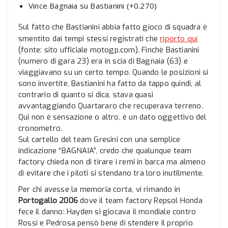
Vince Bagnaia su Bastianini (+0.270)
Sul fatto che Bastianini abbia fatto gioco di squadra è
riporto qui
smentito dai tempi stessi registrati che
(fonte: sito ufficiale motogp.com). Finchè Bastianini
(numero di gara 23) era in scia di Bagnaia (63) e
viaggiavano su un certo tempo. Quando le posizioni si
sono invertite, Bastianini ha fatto da tappo quindi, al
contrario di quanto si dica, stava quasi
avvantaggiando Quartararo che recuperava terreno.
Qui non è sensazione o altro, è un dato oggettivo del
cronometro.
Sul cartello del team Gresini con una semplice
indicazione “BAGNAIA”, credo che qualunque team
factory chieda non di tirare i remi in barca ma almeno
di evitare che i piloti si stendano tra loro inutilmente.
Per chi avesse la memoria corta, vi rimando in
Portogallo 2006
dove il team factory Repsol Honda
fece il danno: Hayden si giocava il mondiale contro
Rossi e Pedrosa pensò bene di stendere il proprio