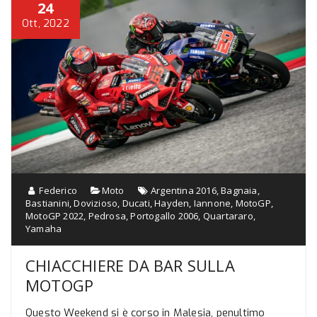
24
Ott, 2022
Federico
Moto
Argentina 2016
,
Bagnaia
,
Bastianini
,
Dovizioso
,
Ducati
,
Hayden
,
Iannone
,
MotoGP
,
MotoGP 2022
,
Pedrosa
,
Portogallo 2006
,
Quartararo
,
Yamaha
CHIACCHIERE DA BAR SULLA
MOTOGP
Questo Weekend si è corso in Malesia, penultimo