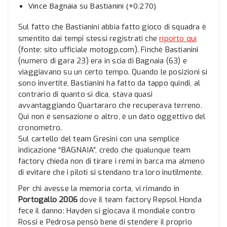
Vince Bagnaia su Bastianini (+0.270)
Sul fatto che Bastianini abbia fatto gioco di squadra è
riporto qui
smentito dai tempi stessi registrati che
(fonte: sito ufficiale motogp.com). Finchè Bastianini
(numero di gara 23) era in scia di Bagnaia (63) e
viaggiavano su un certo tempo. Quando le posizioni si
sono invertite, Bastianini ha fatto da tappo quindi, al
contrario di quanto si dica, stava quasi
avvantaggiando Quartararo che recuperava terreno.
Qui non è sensazione o altro, è un dato oggettivo del
cronometro.
Sul cartello del team Gresini con una semplice
indicazione “BAGNAIA”, credo che qualunque team
factory chieda non di tirare i remi in barca ma almeno
di evitare che i piloti si stendano tra loro inutilmente.
Per chi avesse la memoria corta, vi rimando in
Portogallo 2006
dove il team factory Repsol Honda
fece il danno: Hayden si giocava il mondiale contro
Rossi e Pedrosa pensò bene di stendere il proprio