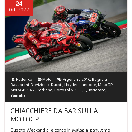
24
Ott, 2022
Federico
Moto
Argentina 2016
,
Bagnaia
,
Bastianini
,
Dovizioso
,
Ducati
,
Hayden
,
Iannone
,
MotoGP
,
MotoGP 2022
,
Pedrosa
,
Portogallo 2006
,
Quartararo
,
Yamaha
CHIACCHIERE DA BAR SULLA
MOTOGP
Questo Weekend si è corso in Malesia, penultimo