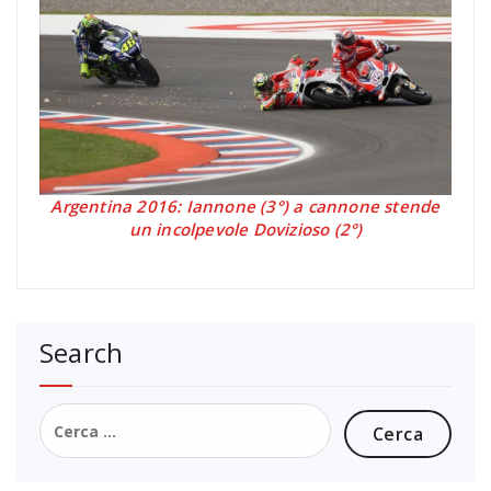
Argentina 2016: Iannone (3°) a cannone stende
un incolpevole Dovizioso (2°)
Search
Ricerca
per: