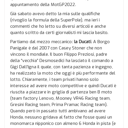
appuntamento della MotGP2022.
Già sabato avevo detto la mia sulle qualifiche
(rivoglio la formula della SuperPole), ma ieri i
commenti che ho letto su diversi articoli e anche
quanto scritto da certi giornalisti mi lascia basito.
Partiamo dal mezzo meccanico:
la Ducati
. A Borgo
Panigale è dal 2007 con Casey Stoner che non
vincono il mondiale. Il buon Filippo Preziosi, padre
della “vecchia” Desmosedici ha lasciato il comando a
Gigi Dall’Igna il quale, con tanta pazienza e ingegno,
ha realizzato la moto che oggi è più performante del
lotto. Chiaramente, i team privati hanno solo
interesse ad avere moto competitive e quindi Ducati è
riuscita a piazzare in griglia di partenza ben 8 moto
(team factory Lenovo, Mooney VR46 Racing team,
Gresini Racing team, Prima Pramac Racing team).
Quando però in passato tutti ambivano ad avere
Honda, nessuno gridava al fatto che fosse quasi un
monomarca nipponico con almeno 6 Honda in pista (e