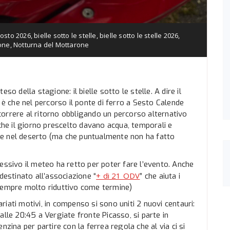
osto 2026
,
bielle sotto le stelle
,
bielle sotto le stelle 2026
,
one
,
Notturna del Mottarone
so della stagione: il bielle sotto le stelle. A dire il
 è che nel percorso il ponte di ferro a Sesto Calende
orrere al ritorno obbligando un percorso alternativo
e il giorno prescelto davano acqua, temporali e
re nel deserto (ma che puntualmente non ha fatto
essivo il meteo ha retto per poter fare l’evento. Anche
+ di 21 ODV
destinato all’associazione “
” che aiuta i
 sempre molto riduttivo come termine)
iati motivi, in compenso si sono uniti 2 nuovi centauri:
alle 20:45 a Vergiate fronte Picasso, si parte in
na per partire con la ferrea regola che al via ci si