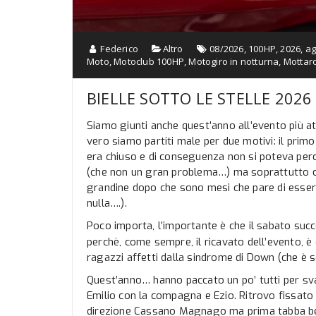
Federico
Altro
08/2026
,
100HP
,
2026
,
ag
Moto
,
Motoclub 100HP
,
Motogiro in notturna
,
Mottar
BIELLE SOTTO LE STELLE 2026
Siamo giunti anche quest’anno all’evento più atte
vero siamo partiti male per due motivi: il primo
era chiuso e di conseguenza non si poteva perc
(che non un gran problema…) ma soprattutto ch
grandine dopo che sono mesi che pare di esse
nulla….).
Poco importa, l’importante è che il sabato succ
perchè, come sempre, il ricavato dell’evento, è 
ragazzi affetti dalla sindrome di Down (che è
Quest’anno… hanno paccato un po’ tutti per svar
Emilio con la compagna e Ezio. Ritrovo fissato 
direzione Cassano Magnago ma prima tabba benzi