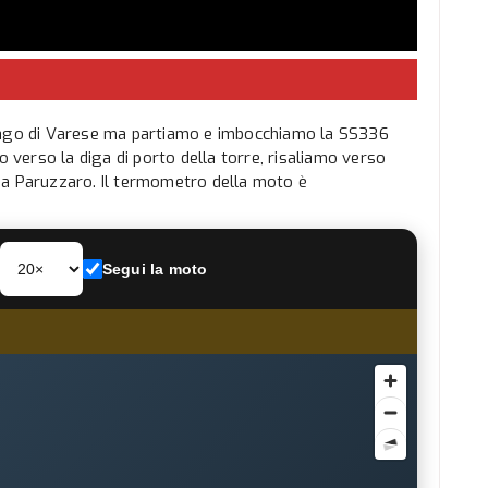
 lago di Varese ma partiamo e imbocchiamo la SS336
verso la diga di porto della torre, risaliamo verso
 a Paruzzaro. Il termometro della moto è
Segui la moto