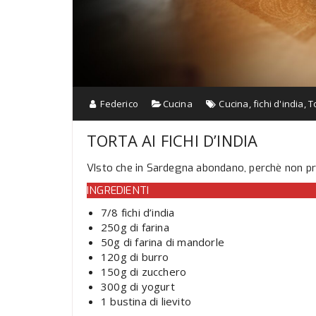
Federico
Cucina
Cucina
,
fichi d'india
,
T
TORTA AI FICHI D’INDIA
VIsto che in Sardegna abondano, perchè non p
INGREDIENTI
7/8 fichi d’india
250g di farina
50g di farina di mandorle
120g di burro
150g di zucchero
300g di yogurt
1 bustina di lievito