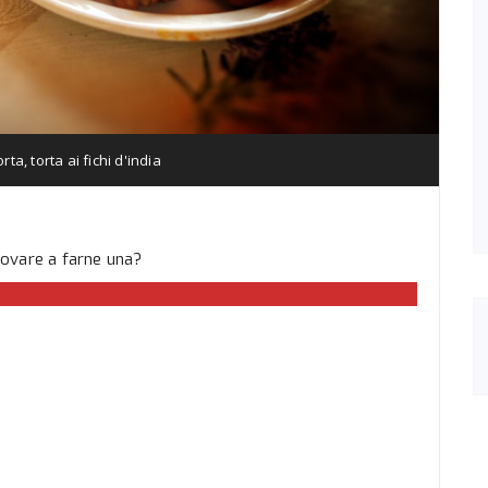
orta
,
torta ai fichi d'india
rovare a farne una?