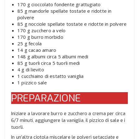
170 g cioccolato fondente grattugiato
85 g mandorle spellate tostate e ridotte in
polvere
85 g nocciole spellate tostate e ridotte in polvere
170 g zucchero a velo
170 g burro morbido
25 g fecola
14 g cacao amaro
148 g albumi circa 5 albumi medi
85 g tuorli circa 5 tuorli medi
4 g di lievito
1 cucchiaino di estatto vaniglia
1 pizzico sale
PREPARAZIONE
Iniziare a lavorare burro e zucchero a crema per circa
6/7 minuti, aggiungere la vaniglia, il pizzico di sale e i
tuorli.
In un’altra ciotola miscelare le polveri setacciate e