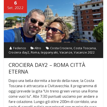
6
Set, 2022
Federico
Altro
Costa Crociere
,
Costa Toscana
,
Crociera day2
,
Roma
,
teppanyaki
,
Vacanze
,
Vacanze 2022
CROCIERA DAY2 – ROMA CITTÀ
ETERNA
Dopo una bella dormita a bordo della nave, la Costa
Toscana è attraccata a Civitavecchia. Il programma di
oggi prevede la gita “Un treno green verso una Roma
come vuoi tu”. Alle 7:30 puntuali usciamo per andare a
fare colazione. Lungo gli oltre 200m di corridoio, una
serie di carrelli pulizia organizzati con maniacale cura,