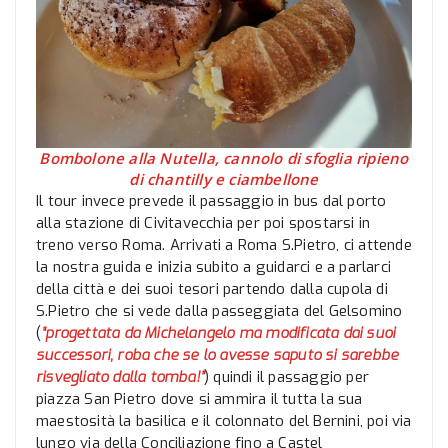
Bombolone alla Nutella, cannolo di sfoglia ripieno
di chantilly e ciambellone
Il tour invece prevede il passaggio in bus dal porto
alla stazione di Civitavecchia per poi spostarsi in
treno verso Roma. Arrivati a Roma S.Pietro, ci attende
la nostra guida e inizia subito a guidarci e a parlarci
della città e dei suoi tesori partendo dalla cupola di
S.Pietro che si vede dalla passeggiata del Gelsomino
(
“progettata da Michelangelo ma modificata dai suoi
successori, roba che se lo avesse saputo si sarebbe
risvegliato dalla tomba!”
) quindi il passaggio per
piazza San Pietro dove si ammira il tutta la sua
maestosità la basilica e il colonnato del Bernini, poi via
lungo via della Conciliazione fino a Castel