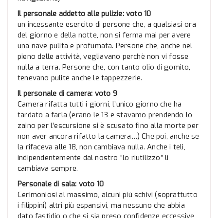
Il personale addetto alle pulizie: voto 10
un incessante esercito di persone che, a qualsiasi ora
del giorno e della notte, non si ferma mai per avere
una nave pulita e profumata. Persone che, anche nel
pieno delle attività, vegliavano perchè non vi fosse
nulla a terra. Persone che, con tanto olio di gomito,
tenevano pulite anche le tappezzerie.
Il personale di camera: voto 9
Camera rifatta tutti i giorni, l’unico giorno che ha
tardato a farla (erano le 13 e stavamo prendendo lo
zaino per l’escursione si è scusato fino alla morte per
non aver ancora rifatto la camera…) Che poi, anche se
la rifaceva alle 18, non cambiava nulla. Anche i teli,
indipendentemente dal nostro “lo riutilizzo” li
cambiava sempre.
Personale di sala: voto 10
Cerimoniosi al massimo, alcuni più schivi (soprattutto
i filippini) altri più espansivi, ma nessuno che abbia
dato fastidio o che si sia preso confidenze eccessive,