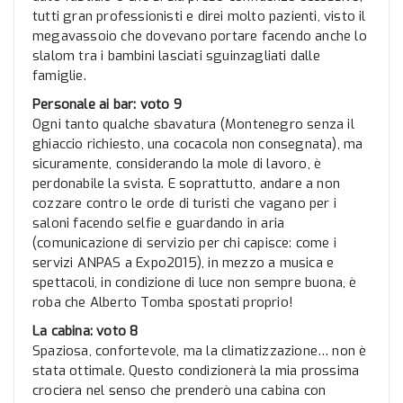
tutti gran professionisti e direi molto pazienti, visto il
megavassoio che dovevano portare facendo anche lo
slalom tra i bambini lasciati sguinzagliati dalle
famiglie.
Personale ai bar: voto 9
Ogni tanto qualche sbavatura (Montenegro senza il
ghiaccio richiesto, una cocacola non consegnata), ma
sicuramente, considerando la mole di lavoro, è
perdonabile la svista. E soprattutto, andare a non
cozzare contro le orde di turisti che vagano per i
saloni facendo selfie e guardando in aria
(comunicazione di servizio per chi capisce: come i
servizi ANPAS a Expo2015), in mezzo a musica e
spettacoli, in condizione di luce non sempre buona, è
roba che Alberto Tomba spostati proprio!
La cabina: voto 8
Spaziosa, confortevole, ma la climatizzazione… non è
stata ottimale. Questo condizionerà la mia prossima
crociera nel senso che prenderò una cabina con