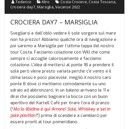
Federico
Altro
Costa Crociere
,
Costa Toscana
,
Crociera day7
,
Marsiglia
,
Vacanze 2022
CROCIERA DAY7 – MARSIGLIA
Svegliarsi e dall’oblò vedere il sole sorgere sul mare
non ha prezzo! Abbiamo qualche ora di navigazione e
poi saremo a Marsiglia per l’ultima tappa del nostro
tour Costa. Facciamo colazione con Will che come
sempre ci accoglie calorosamente e facciamo
colazione. L’idea di mettersi al ponte 18 a prendere il
sole però viene presto variata perché c’è vento e il
clima lassù è poco piacevole, meglio il nostro caro
ponte 8 dove ci mettiamo comodamente su uno
sdraio ad abbronzarci. In un baleno arrivano le 11 e
direi che possiamo bagnare la bocca con un buon
aperitivo del Kartell Cafè per tirare l’ora di pranzo
(“
Ma la libidine è qui Amore! Sole, Whiskey e sei in
pole position!
“) prima di scendere a cambiarci per
essere pronti al tour pomeridiano.