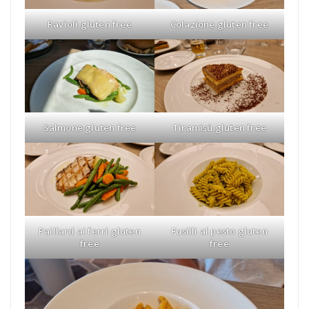
Ravioli gluten free
Colazione gluten free
Salmone gluten free
Tiramisù gluten free
Paillard ai ferri gluten
Fusilli al pesto gluten
free
free