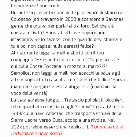
Coincidenze? non credo…
Durante la presentazione delle procedure di sbarco al
Colosseo (ed eravamo in 2000 a scendere a Savona)
gente che urlava per parlarsi tra loro. Sai che c’è
questa attività? Spostati altrove oppure non
infastidire. Se lo facessi con te quando devi sbarcare
tu e poi non capissi nulla saresti felice?
Al ristorante leggi la mail e sbotti con il tuo
compagno “E secondo loro io che c***o posso fare
qui sulla Costa Toscana in mezzo al mare?!?”
Semplice, non leggi le mail, non spacchi le balle agli
altri e soprattutto ascolta tuo figlio che ti dice “Forsa
mamma è meglio se esci a litigare…” (i bambini, la
voce della verità).
La lista sarebbe lunga…. Tralascio poi piatti, bicchieri,
teli e quant’altro lasciato agli “schiavi” Costa (2 luglio
1839: sulla nave Amistad, che trasporta schiavi della
Sierra Leone verso Cuba, scoppia una rivolta. Nel
202x potrebbe esserci una replica…).
Il buon senso e
l’educazione dove sono?