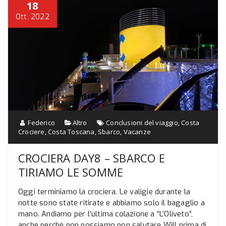
18
Ott, 2022
Federico
Altro
Conclusioni del viaggio
,
Costa
Crociere
,
Costa Toscana
,
Sbarco
,
Vacanze
CROCIERA DAY8 – SBARCO E
TIRIAMO LE SOMME
Oggi terminiamo la crociera. Le valigie durante la
notte sono state ritirate e abbiamo solo il bagaglio a
mano. Andiamo per l’ultima colazione a “L’Oliveto”,
anche perché non possiamo non salutare Will prima di