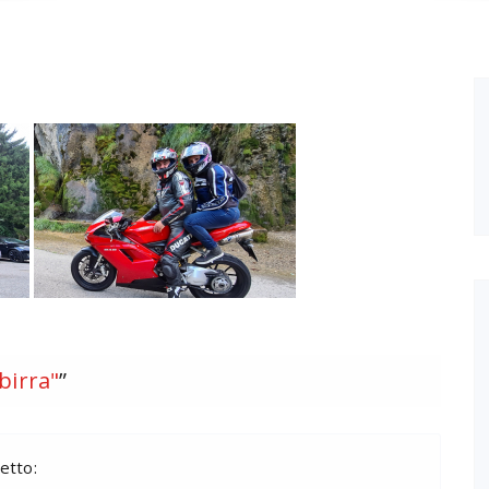
birra"
”
etto: