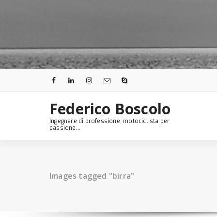
Skip
to
content
Federico Boscolo
Ingegnere di professione, motociclista per
passione...
Images tagged "birra"